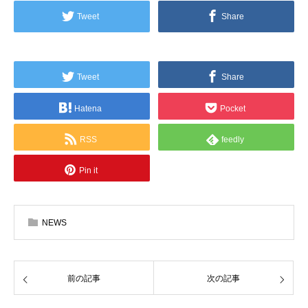
Tweet
Share
Tweet
Share
Hatena
Pocket
RSS
feedly
Pin it
NEWS
前の記事
次の記事