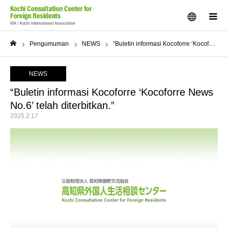
menu
m
Pengumuman
NEWS
“Buletin informasi Kocoforre ‘Kocoforre News No.6’ telah diterbitkan.”
Home
NEWS
“Buletin informasi Kocoforre ‘Kocoforre News
No.6’ telah diterbitkan.”
2025.2.17