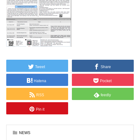
Tweet
Share
Hatena
Pocket
RSS
feedly
Pin it
NEWS